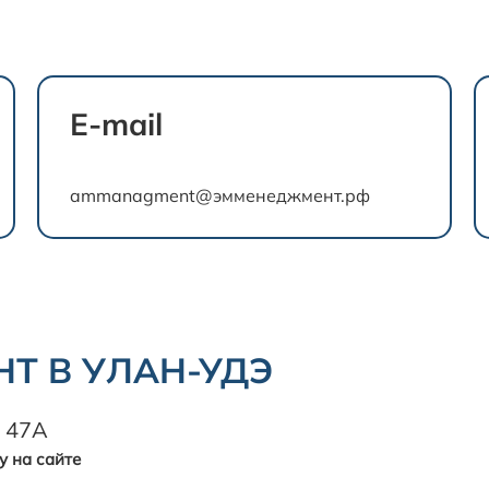
0
E-mail
ammanagment@эмменеджмент.рф
Т В УЛАН-УДЭ
, 47А
у на сайте