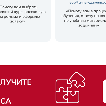
edu@эмменеджмент.р
Помогу вам выбрать
«Помогу вам в проце
дящий курс, расскажу о
обучения, отвечу на во
ограммах и оформлю
по учебным материал
заявку»
заданиям»
ОЛУЧИТЕ
РСА